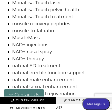
MonaLisa Touch laser
MonaLisa Touch pelvic health
MonaLisa Touch treatment
muscle recovery peptides
muscle-to-fat ratio
MuscleMass
NAD+ injections
NAD+ nasal spray
NAD+ therapy
natural ED treatment
natural erectile function support
natural male enhancement
natural sexual enhancement
natural vaginal rejuvenation
Contact Us
nicotine and PRP
TUSTIN OFFICE
SANTA ANA OFFICE
nitric oxide and cGMP
APPOINTMENTS